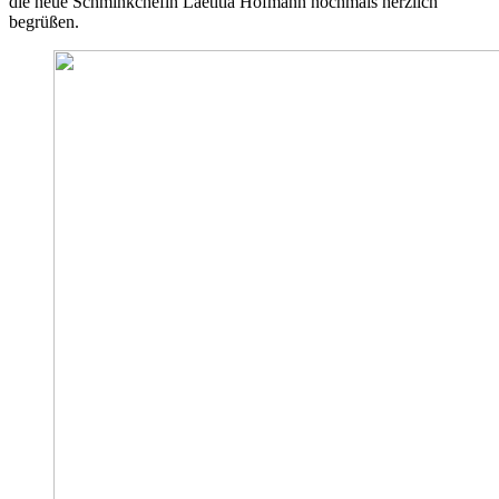
die neue Schminkchefin Laetitia Hofmann nochmals herzlich
begrüßen.